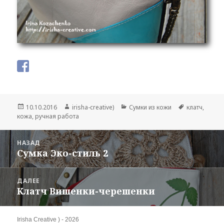
Опубликовано
10.10.2016
Автор
irisha-creative)
Рубрики
Сумки из кожи
Метки
клатч
,
кожа
,
ручная работа
Навигация
НАЗАД
по
Сумка Эко-стиль 2
Предыдущая
записям
запись:
ДАЛЕЕ
Клатч Вишенки-черешенки
Следующая
запись:
Irisha Creative ) - 2026