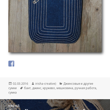
Опубликовано
02.03.2016
Автор
irisha-creative)
Рубрики
Джинсовые и другие
сумки
Метки
бант
,
джинс
,
кружево
,
мешковина
,
ручная работа
,
сумка
Навигация
НАЗАД
по