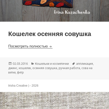
Кошелек осенняя совушка
Посмотреть полностью
Кошелек осенняя совушка
Опубликовано
02.03.2016
Рубрики
Кошельки и косметички
Метки
аппликация
,
джинс
,
кошелек
,
осенняя совушка
,
ручная работа
,
сова на
ветке
,
фетр
Irisha Creative ) - 2026